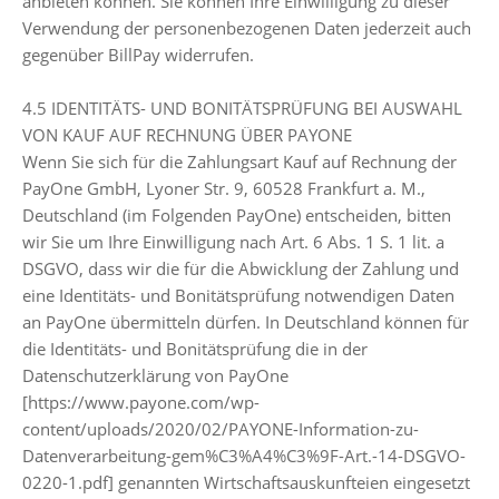
anbieten können. Sie können Ihre Einwilligung zu dieser
Verwendung der personenbezogenen Daten jederzeit auch
gegenüber BillPay widerrufen.
4.5 IDENTITÄTS- UND BONITÄTSPRÜFUNG BEI AUSWAHL
VON KAUF AUF RECHNUNG ÜBER PAYONE
Wenn Sie sich für die Zahlungsart Kauf auf Rechnung der
PayOne GmbH, Lyoner Str. 9, 60528 Frankfurt a. M.,
Deutschland (im Folgenden PayOne) entscheiden, bitten
wir Sie um Ihre Einwilligung nach Art. 6 Abs. 1 S. 1 lit. a
DSGVO, dass wir die für die Abwicklung der Zahlung und
eine Identitäts- und Bonitätsprüfung notwendigen Daten
an PayOne übermitteln dürfen. In Deutschland können für
die Identitäts- und Bonitätsprüfung die in der
Datenschutzerklärung von PayOne
[https://www.payone.com/wp-
content/uploads/2020/02/PAYONE-Information-zu-
Datenverarbeitung-gem%C3%A4%C3%9F-Art.-14-DSGVO-
0220-1.pdf] genannten Wirtschaftsauskunfteien eingesetzt