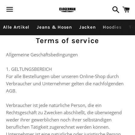
Search
C
Menu
Alle Artikel
Jeans & Hosen
Jacken
Hoodies
T-
Terms of service
Allgemeine Geschäftsbedingungen
1. GELTUNGSBEREICH
Für alle Bestellungen über unseren Online-Shop durch
Verbraucher und Unternehmer gelten die nachfolgenden
AGB.
Verbraucher ist jede natürliche Person, die ein
Rechtsgeschäft zu Zwecken abschließt, die überwiegend
weder ihrer gewerblichen noch ihrer selbständigen
beruflichen Tätigkeit zugerechnet werden können.
Unternehmer ist eine natürliche oder juristische Person